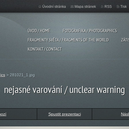
Úvodní stránka
Mapa stránek
RSS
Tisk
ÚVOD / HOME
FOTOGRAFIKA / PHOTOGRAPHICS
FRAGMENTY SVĚTA / FRAGMENTS OF THE WORLD
ZÁTI
KONTAKT / CONTACT
ics
>
281021_1.jpg
nejasné varování / unclear warning
hozí
Spustit prezentaci
Násl