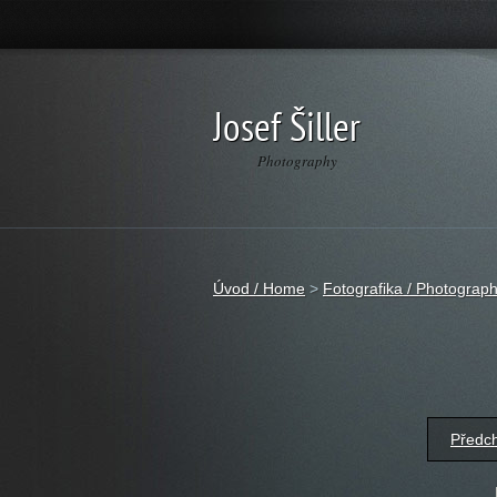
Josef Šiller
Photography
Úvod / Home
>
Fotografika / Photograph
Předc