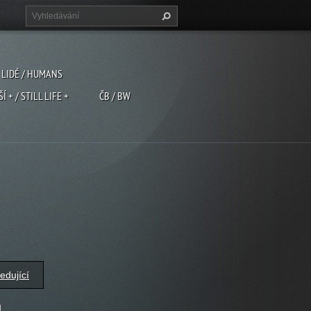
LIDÉ / HUMANS
ŠÍ + / STILL LIFE +
ČB / BW
edující