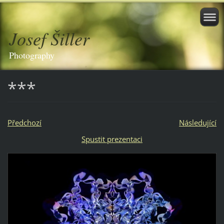
Josef Šiller
Photography
***
Předchozí
Následující
Spustit prezentaci