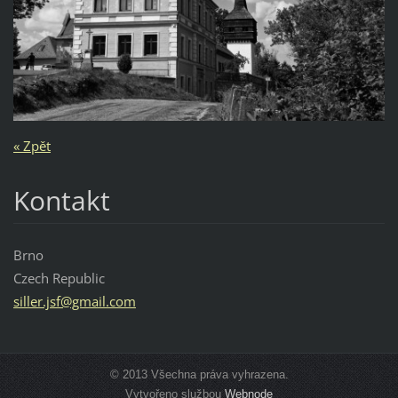
« Zpět
Kontakt
Brno
Czech Republic
siller.j
sf@gmail
.com
© 2013 Všechna práva vyhrazena.
Vytvořeno službou
Webnode