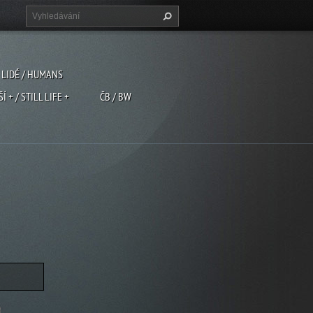
LIDÉ / HUMANS
ŠÍ + / STILL LIFE +
ČB / BW