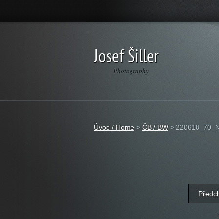
Josef Šiller
Photography
Úvod / Home
>
ČB / BW
>
220618_70_N
Předc