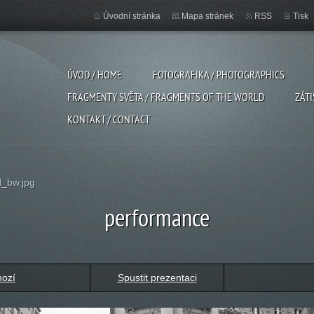
Úvodní stránka
Mapa stránek
RSS
Tisk
ÚVOD / HOME
FOTOGRAFIKA / PHOTOGRAPHICS
FRAGMENTY SVĚTA / FRAGMENTS OF THE WORLD
ZÁTI
KONTAKT / CONTACT
_bw.jpg
performance
hozí
Spustit prezentaci