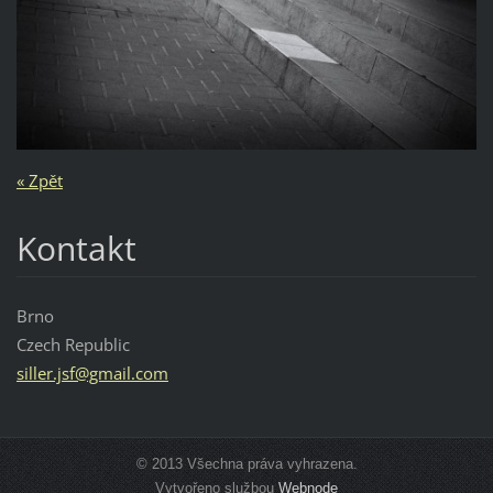
« Zpět
Kontakt
Brno
Czech Republic
siller.j
sf@gmail
.com
© 2013 Všechna práva vyhrazena.
Vytvořeno službou
Webnode