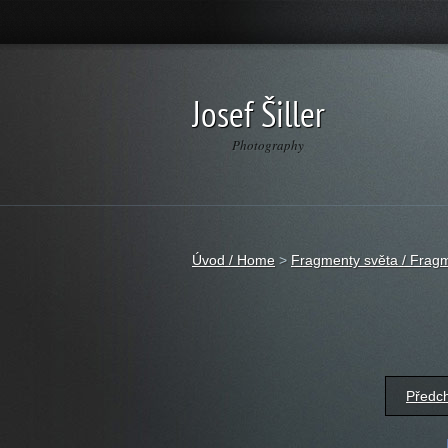
Josef Šiller
Photography
Úvod / Home
>
Fragmenty světa / Fragm
Předc