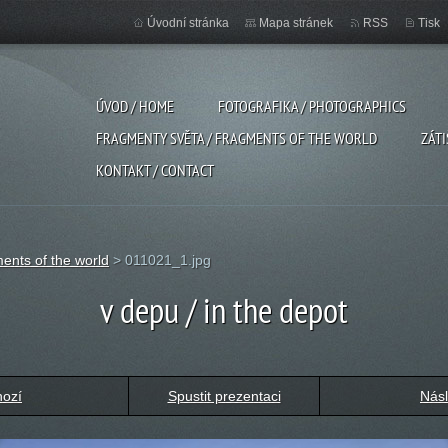
Úvodní stránka
Mapa stránek
RSS
Tisk
ÚVOD / HOME
FOTOGRAFIKA / PHOTOGRAPHICS
FRAGMENTY SVĚTA / FRAGMENTS OF THE WORLD
ZÁTI
KONTAKT / CONTACT
ents of the world
>
011021_1.jpg
v depu / in the depot
hozí
Spustit prezentaci
Násl