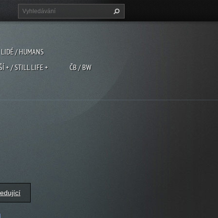
LIDÉ / HUMANS
ŠÍ + / STILL LIFE +
ČB / BW
edující