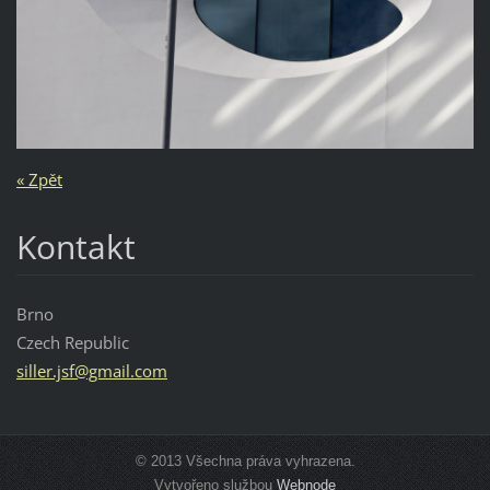
« Zpět
Kontakt
Brno
Czech Republic
siller.j
sf@gmail
.com
© 2013 Všechna práva vyhrazena.
Vytvořeno službou
Webnode