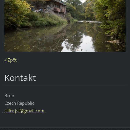
« Zpět
Kontakt
Brno
Czech Republic
siller.j
sf@gmail
.com