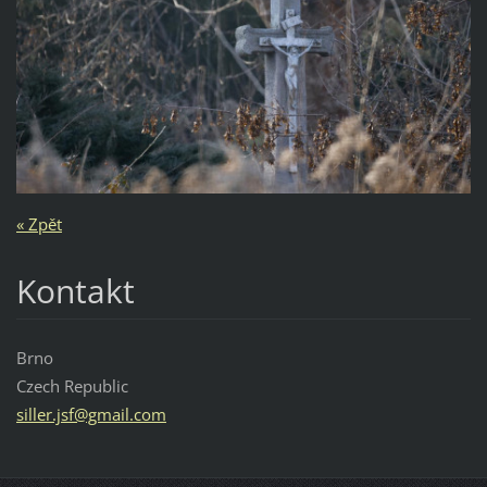
« Zpět
Kontakt
Brno
Czech Republic
siller.j
sf@gmail
.com