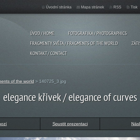
Úvodní stránka
Mapa stránek
RSS
Tisk
ÚVOD / HOME
FOTOGRAFIKA / PHOTOGRAPHICS
FRAGMENTY SVĚTA / FRAGMENTS OF THE WORLD
ZÁTI
KONTAKT / CONTACT
ents of the world
>
140725_3.jpg
elegance křivek / elegance of curves
hozí
Spustit prezentaci
Násl