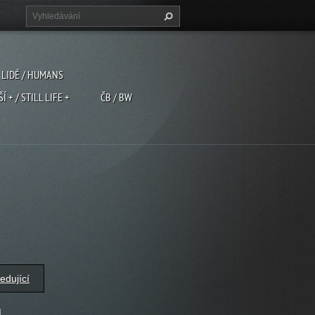
LIDÉ / HUMANS
ŠÍ + / STILL LIFE +
ČB / BW
edující