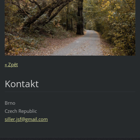
« Zpět
Kontakt
Brno
Czech Republic
siller.j
sf@gmail
.com