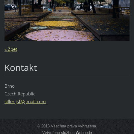
« Zpět
Kontakt
Brno
Czech Republic
siller.j
sf@gmail
.com
© 2013 Všechna práva vyhrazena.
Vytvořeno službou
Webnode