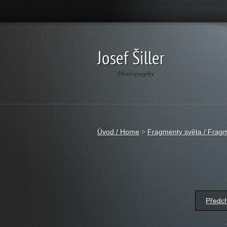
Josef Šiller
Photography
Úvod / Home
>
Fragmenty světa / Fragm
Předc