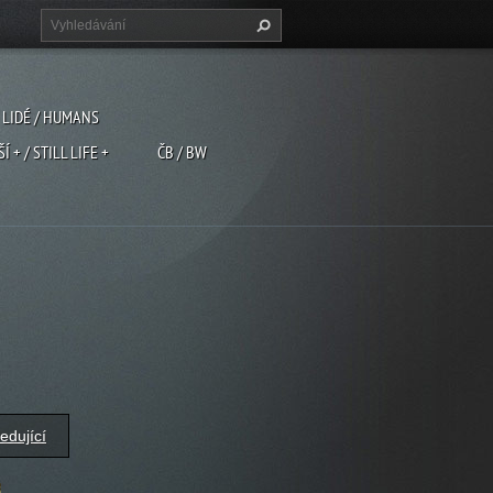
LIDÉ / HUMANS
ŠÍ + / STILL LIFE +
ČB / BW
edující