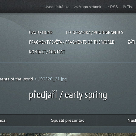
Úvodní stránka
Mapa stránek
RSS
Tisk
ÚVOD / HOME
FOTOGRAFIKA / PHOTOGRAPHICS
FRAGMENTY SVĚTA / FRAGMENTS OF THE WORLD
ZÁTI
KONTAKT / CONTACT
ents of the world
>
190326_21.jpg
předjaří / early spring
hozí
Spustit prezentaci
Násl