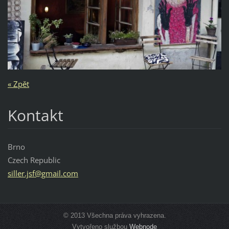
« Zpět
Kontakt
Brno
Czech Republic
siller.j
sf@gmail
.com
© 2013 Všechna práva vyhrazena.
Vytvořeno službou
Webnode