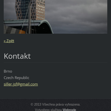
« Zpět
Kontakt
Brno
Czech Republic
siller.j
sf@gmail
.com
© 2013 Všechna práva vyhrazena.
Vytvořeno službou
Webnode