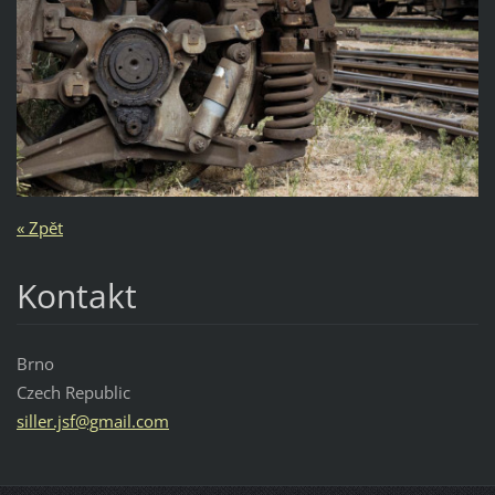
« Zpět
Kontakt
Brno
Czech Republic
siller.j
sf@gmail
.com