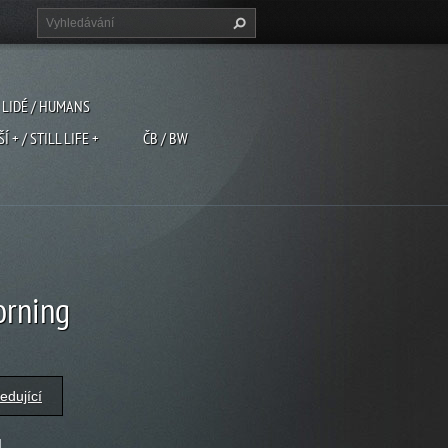
LIDÉ / HUMANS
ŠÍ + / STILL LIFE +
ČB / BW
orning
edující