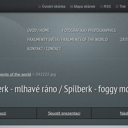
Úvodní stránka
Mapa stránek
RSS
Tisk
ÚVOD / HOME
FOTOGRAFIKA / PHOTOGRAPHICS
FRAGMENTY SVĚTA / FRAGMENTS OF THE WORLD
ZÁTI
KONTAKT / CONTACT
ents of the world
>
241222.jpg
erk - mlhavé ráno / Spilberk - foggy m
hozí
Spustit prezentaci
Násl