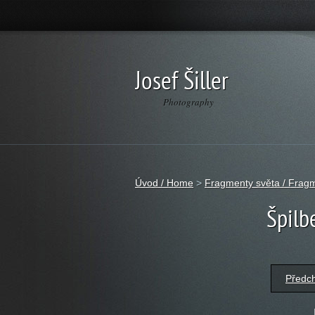
Josef Šiller
Photography
Úvod / Home
>
Fragmenty světa / Fragm
Špilb
Předc