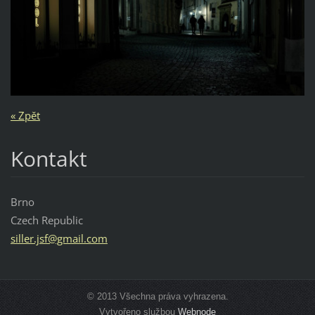
« Zpět
Kontakt
Brno
Czech Republic
siller.j
sf@gmail
.com
© 2013 Všechna práva vyhrazena.
Vytvořeno službou
Webnode