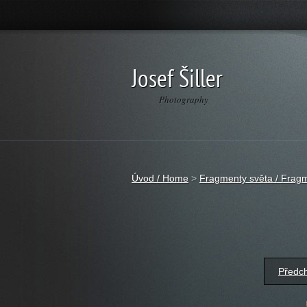
Josef Šiller
Photography
Úvod / Home
>
Fragmenty světa / Fragm
Předc