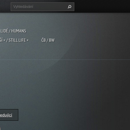
LIDÉ / HUMANS
ŠÍ + / STILL LIFE +
ČB / BW
edující