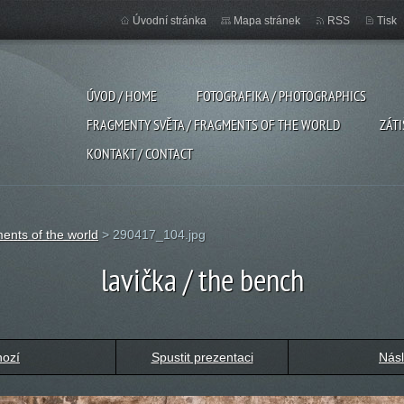
Úvodní stránka
Mapa stránek
RSS
Tisk
ÚVOD / HOME
FOTOGRAFIKA / PHOTOGRAPHICS
FRAGMENTY SVĚTA / FRAGMENTS OF THE WORLD
ZÁTI
KONTAKT / CONTACT
ents of the world
>
290417_104.jpg
lavička / the bench
hozí
Spustit prezentaci
Násl