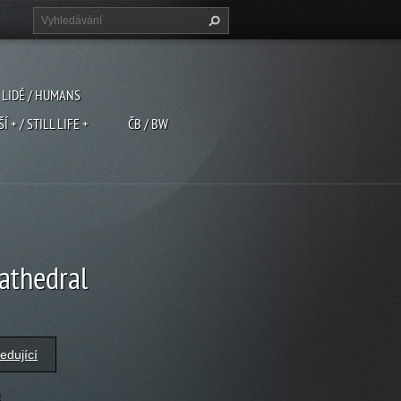
LIDÉ / HUMANS
ŠÍ + / STILL LIFE +
ČB / BW
Cathedral
edující