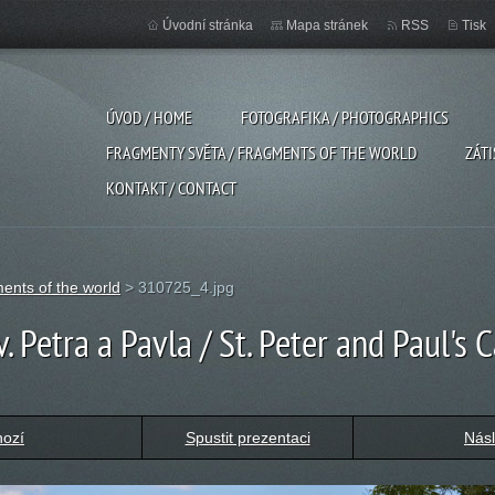
Úvodní stránka
Mapa stránek
RSS
Tisk
ÚVOD / HOME
FOTOGRAFIKA / PHOTOGRAPHICS
FRAGMENTY SVĚTA / FRAGMENTS OF THE WORLD
ZÁTI
KONTAKT / CONTACT
ents of the world
>
310725_4.jpg
. Petra a Pavla / St. Peter and Paul's 
hozí
Spustit prezentaci
Násl