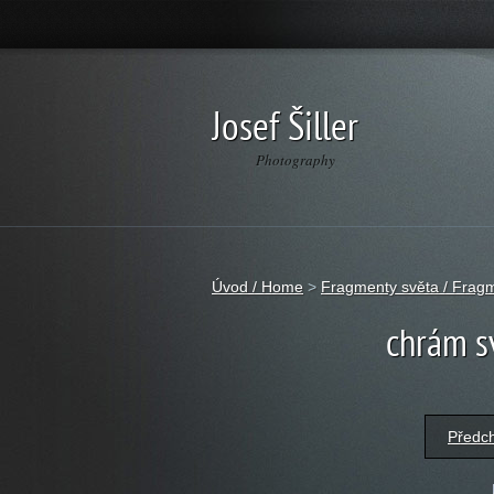
Josef Šiller
Photography
Úvod / Home
>
Fragmenty světa / Fragm
chrám sv
Předc