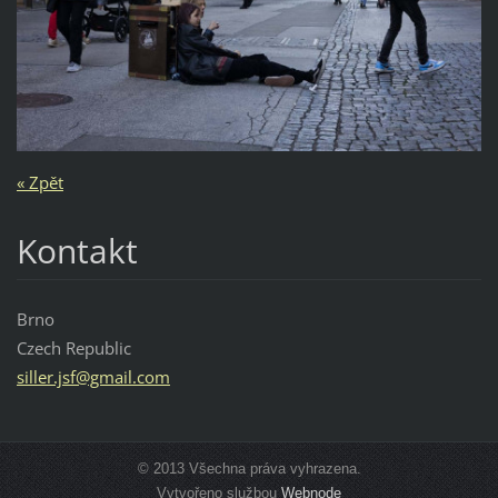
« Zpět
Kontakt
Brno
Czech Republic
siller.j
sf@gmail
.com
© 2013 Všechna práva vyhrazena.
Vytvořeno službou
Webnode