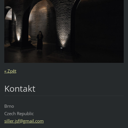
« Zpět
Kontakt
Brno
Czech Republic
siller.j
sf@gmail
.com