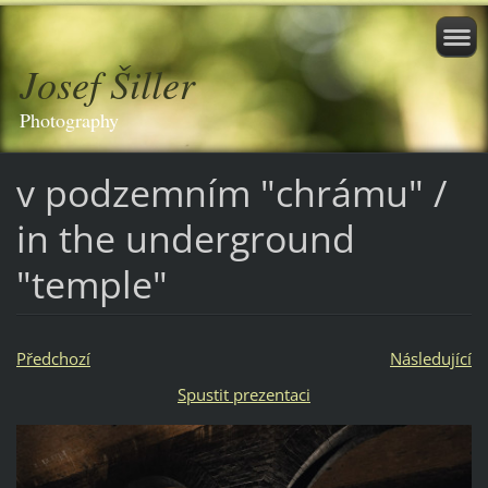
Josef Šiller
Photography
v podzemním "chrámu" /
in the underground
"temple"
Předchozí
Následující
Spustit prezentaci