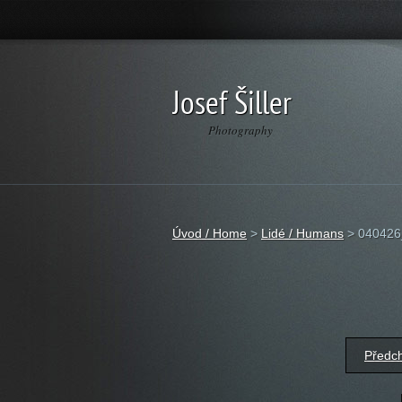
Josef Šiller
Photography
Úvod / Home
>
Lidé / Humans
>
040426
Předc