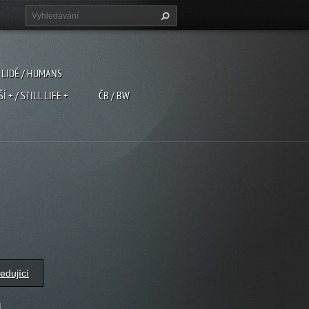
LIDÉ / HUMANS
ŠÍ + / STILL LIFE +
ČB / BW
edující