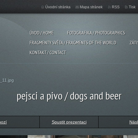
Úvodní stránka
Mapa stránek
RSS
Tisk
ÚVOD / HOME
FOTOGRAFIKA / PHOTOGRAPHICS
FRAGMENTY SVĚTA / FRAGMENTS OF THE WORLD
ZÁTI
KONTAKT / CONTACT
_11.jpg
pejsci a pivo / dogs and beer
hozí
Spustit prezentaci
Násl