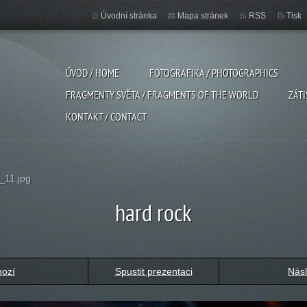
Úvodní stránka
Mapa stránek
RSS
Tisk
ÚVOD / HOME
FOTOGRAFIKA / PHOTOGRAPHICS
FRAGMENTY SVĚTA / FRAGMENTS OF THE WORLD
ZÁTI
KONTAKT / CONTACT
_11.jpg
hard rock
hozí
Spustit prezentaci
Násl