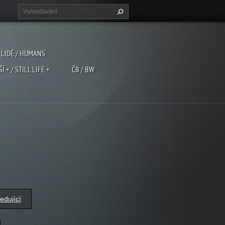
LIDÉ / HUMANS
ŠÍ + / STILL LIFE +
ČB / BW
edující