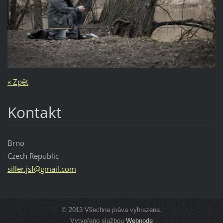
« Zpět
Kontakt
Brno
Czech Republic
siller.j
sf@gmail
.com
© 2013 Všechna práva vyhrazena.
Vytvořeno službou
Webnode