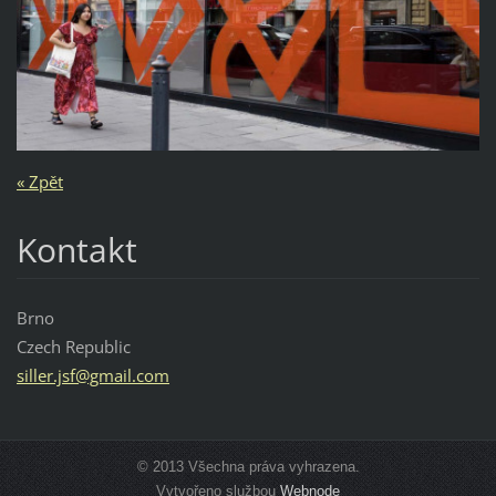
« Zpět
Kontakt
Brno
Czech Republic
siller.j
sf@gmail
.com
© 2013 Všechna práva vyhrazena.
Vytvořeno službou
Webnode