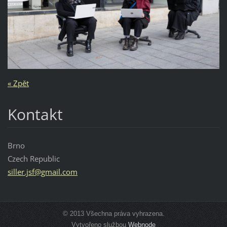
« Zpět
Kontakt
Brno
Czech Republic
siller.j
sf@gmail
.com
© 2013 Všechna práva vyhrazena.
Vytvořeno službou
Webnode