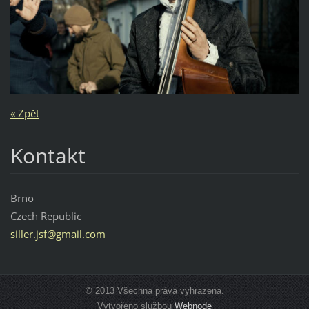
« Zpět
Kontakt
Brno
Czech Republic
siller.j
sf@gmail
.com
© 2013 Všechna práva vyhrazena.
Vytvořeno službou
Webnode