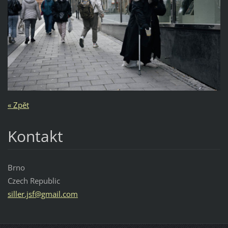
« Zpět
Kontakt
Brno
Czech Republic
siller.j
sf@gmail
.com