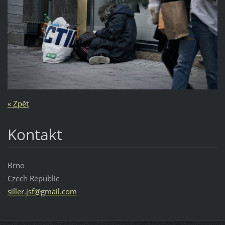
« Zpět
Kontakt
Brno
Czech Republic
siller.j
sf@gmail
.com