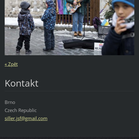
« Zpět
Kontakt
Brno
Czech Republic
siller.j
sf@gmail
.com