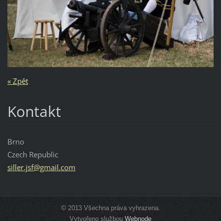
« Zpět
Kontakt
Brno
Czech Republic
siller.j
sf@gmail
.com
© 2013 Všechna práva vyhrazena.
Vytvořeno službou
Webnode