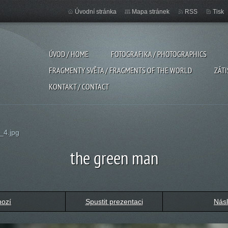
Úvodní stránka
Mapa stránek
RSS
Tisk
ÚVOD / HOME
FOTOGRAFIKA / PHOTOGRAPHICS
FRAGMENTY SVĚTA / FRAGMENTS OF THE WORLD
ZÁTI
KONTAKT / CONTACT
_4.jpg
the green man
hozí
Spustit prezentaci
Násl