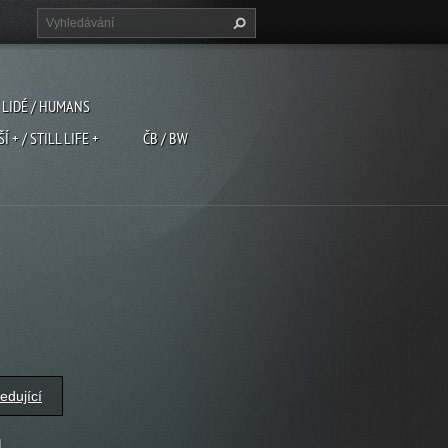
LIDÉ / HUMANS
ŠÍ + / STILL LIFE +
ČB / BW
edující