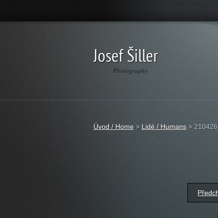
Josef Šiller
Photography
Úvod / Home
>
Lidé / Humans
>
210426
Předc