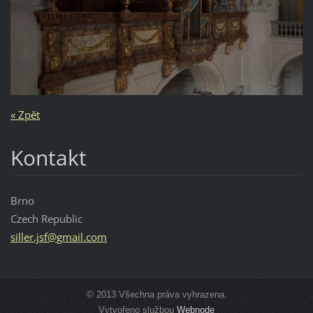
« Zpět
Kontakt
Brno
Czech Republic
siller.j
sf@gmail
.com
© 2013 Všechna práva vyhrazena.
Vytvořeno službou
Webnode