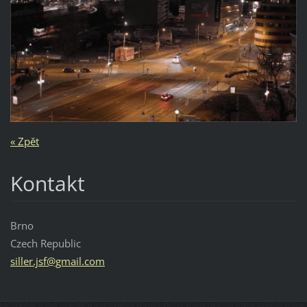
« Zpět
Kontakt
Brno
Czech Republic
siller.j
sf@gmail
.com