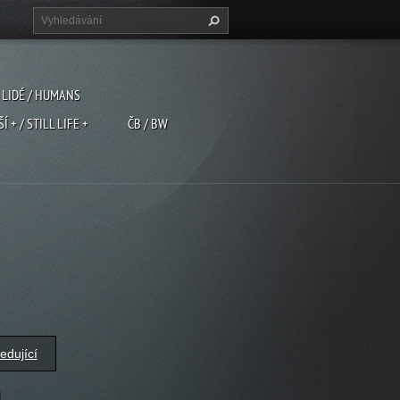
LIDÉ / HUMANS
ŠÍ + / STILL LIFE +
ČB / BW
edující