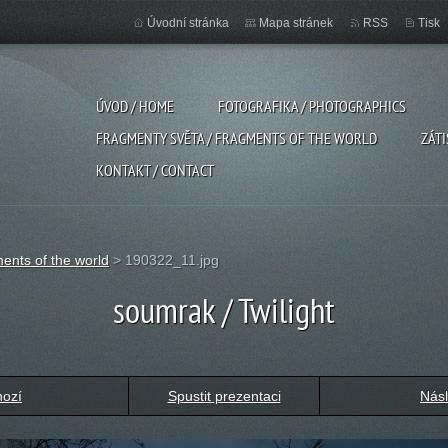
Úvodní stránka
Mapa stránek
RSS
Tisk
ÚVOD / HOME
FOTOGRAFIKA / PHOTOGRAPHICS
FRAGMENTY SVĚTA / FRAGMENTS OF THE WORLD
ZÁTI
KONTAKT / CONTACT
ents of the world
>
190322_11.jpg
soumrak / Twilight
hozí
Spustit prezentaci
Násl