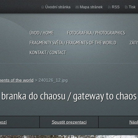
Úvodní stránka
Mapa stránek
RSS
Tisk
ÚVOD / HOME
FOTOGRAFIKA / PHOTOGRAPHICS
FRAGMENTY SVĚTA / FRAGMENTS OF THE WORLD
ZÁTI
KONTAKT / CONTACT
ents of the world
>
240126_12.jpg
branka do chaosu / gateway to chaos
hozí
Spustit prezentaci
Násl