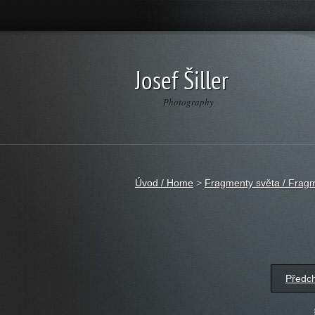
Josef Šiller
Photography
Úvod / Home
>
Fragmenty světa / Fragm
Předc