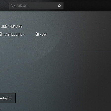
LIDÉ / HUMANS
ŠÍ + / STILL LIFE +
ČB / BW
edující