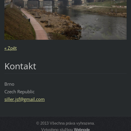
« Zpět
Kontakt
Brno
Czech Republic
siller.j
sf@gmail
.com
© 2013 Všechna práva vyhrazena.
Vytvořeno službou
Webnode