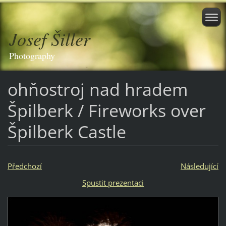
Josef Šiller
Photography
ohňostroj nad hradem
Špilberk / Fireworks over
Špilberk Castle
Předchozí
Následující
Spustit prezentaci