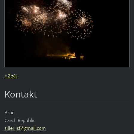
« Zpět
Kontakt
Brno
Czech Republic
siller.j
sf@gmail
.com