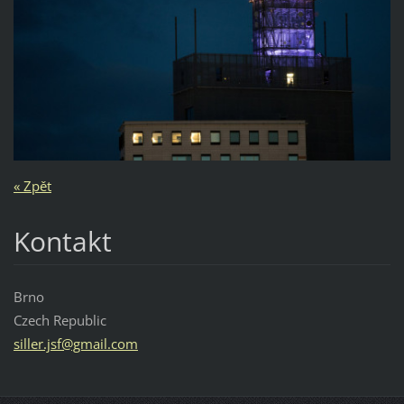
« Zpět
Kontakt
Brno
Czech Republic
siller.j
sf@gmail
.com