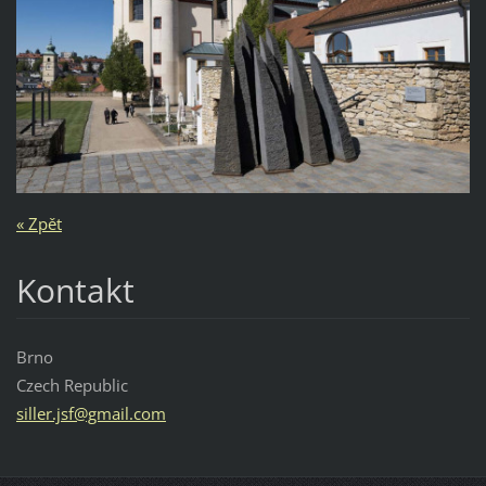
« Zpět
Kontakt
Brno
Czech Republic
siller.j
sf@gmail
.com