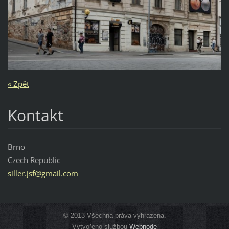
« Zpět
Kontakt
Brno
Czech Republic
siller.j
sf@gmail
.com
© 2013 Všechna práva vyhrazena.
Vytvořeno službou
Webnode