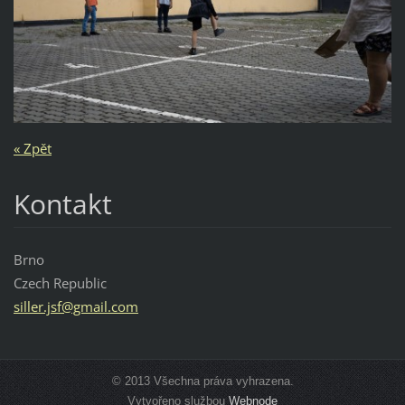
« Zpět
Kontakt
Brno
Czech Republic
siller.j
sf@gmail
.com
© 2013 Všechna práva vyhrazena.
Vytvořeno službou
Webnode