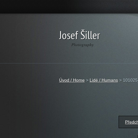
Josef Šiller
Photography
Úvod / Home
>
Lidé / Humans
>
101025
Předc