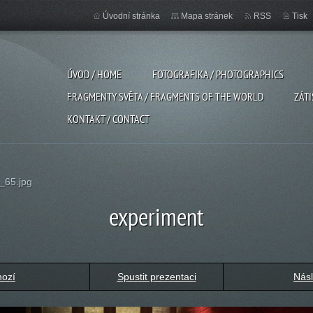
Úvodní stránka
Mapa stránek
RSS
Tisk
ÚVOD / HOME
FOTOGRAFIKA / PHOTOGRAPHICS
FRAGMENTY SVĚTA / FRAGMENTS OF THE WORLD
ZÁTI
KONTAKT / CONTACT
_65.jpg
experiment
hozí
Spustit prezentaci
Násl