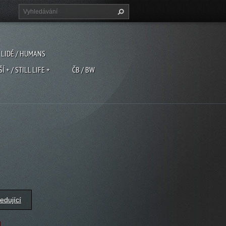
LIDÉ / HUMANS
ŠÍ + / STILL LIFE +
ČB / BW
edující