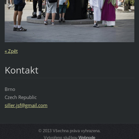
« Zpět
Kontakt
Brno
Czech Republic
siller.j
sf@gmail
.com
© 2013 Všechna práva vyhrazena.
Vytvořeno službou
Webnode