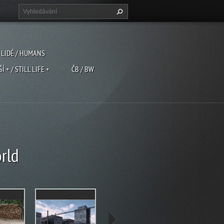
LIDÉ / HUMANS
ŠÍ + / STILL LIFE +
ČB / BW
rld