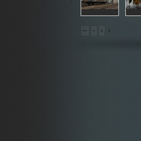
<<
<
1
2