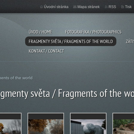
Úvodní stránka
Mapa stránek
RSS
Tisk
ÚVOD / HOME
FOTOGRAFIKA / PHOTOGRAPHICS
FRAGMENTY SVĚTA / FRAGMENTS OF THE WORLD
ZÁTI
KONTAKT / CONTACT
ents of the world
agmenty světa / Fragments of the wo