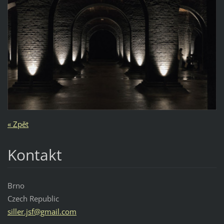
« Zpět
Kontakt
Brno
Czech Republic
siller.j
sf@gmail
.com